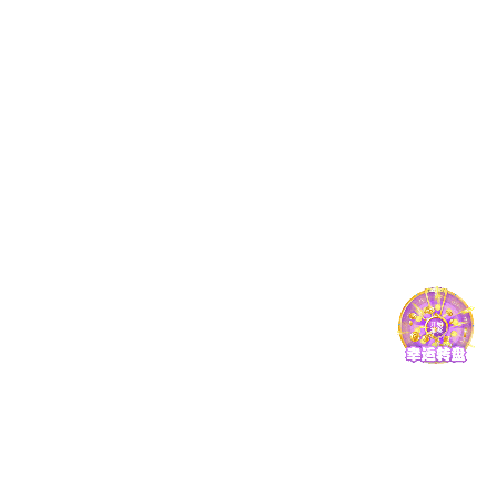
了日常生活中。在共同训练和生活过程中，每位队员
都成了彼此最坚实后盾，这份友谊也成为他们前进路
上的动力源泉。这些珍贵的人际关系，也为未来的发
展提供了更多可能性。
4、技术能力提升
除了心理状态和团队合作外，技战术能力是任何运动
员必须关注的重要方面。在G联赛期间，杨瀚森针对
自身不足进行了系统性的修炼。他利用休息时间，加
倍努力进行投篮、传球及防守等基本功训练，并请教
教练关于战术执行的问题。
通过每日坚持不懈地训练，他逐步克服自己曾经存在
的问题，例如投篮稳定性不足、防守意识薄弱等。同
时，在实际比赛中运用这些新技能，使得他的表现愈