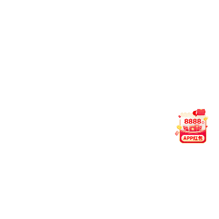
综上所述，杨瀚森在G联赛中的经历可谓是一段充满
挑战与成长之旅。从教练组耐心指导，到个人心理调
整，再到团队合作的重要性，以及技战术能力提升，
每一个环节都对他的职业生涯产生深远影响。这段经
历不仅帮助他重拾状态，更让他积累了宝贵经验，为
未来的发展奠定基础。
可以说，通过这次历程，杨瀚森更加坚定了追求卓
越、迎接挑战的决心。他明白，只要持续努力，不断
学习，就一定能够在未来实现自己的篮球梦想。这份
执着与热爱，将推动着他不断迈向更高峰！
上一篇：