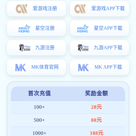
与挑战。杨瀚森作为新一代篮球运动员，在G联赛的
经历让他受益匪浅。他通过这段时间的训练与比赛，
不仅重拾了自己的竞技状态，更积累了宝贵的实战经
验。本文将从教练组的耐心指导、个人心态调整、团
队合作的重要性以及技术能力提升四个方面详细探讨
杨瀚森在G联赛中的成长历程，分析他如何在这个过
程中找到自我并不断进步，从而为未来的发展打下坚
实基础。
1、教练组的耐心指导
在杨瀚森加入G联赛之前，他面临着许多困难和挑
战。而正是教练组的耐心指导，让他逐渐找回了自己
的状态。教练们不仅关注他的身体素质，更注重他的
心理建设。在一次次的交流中，他们帮助杨瀚森重新