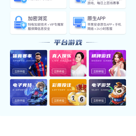
kaiyun网址 · 版本更新历史归档
我们记录每次进步，只为更稳定的赛事观看与数据服务。
2025 年
2025年6月12日 · v6.1.2
新增“赛事快报”弹窗提醒。
推荐算法优化，提升相关性。
夜间模式下字体显示修复。