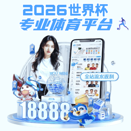
注册入口
下载 kaiyun网址 App · 体验未来
赛事方式
将专业数据分析、互动社群与比分推送整合于一体，
kaiyun(中国)官方网站-kaiyun登录入口为体育迷量身
打造。
极速比分
互动社区
AI 分析