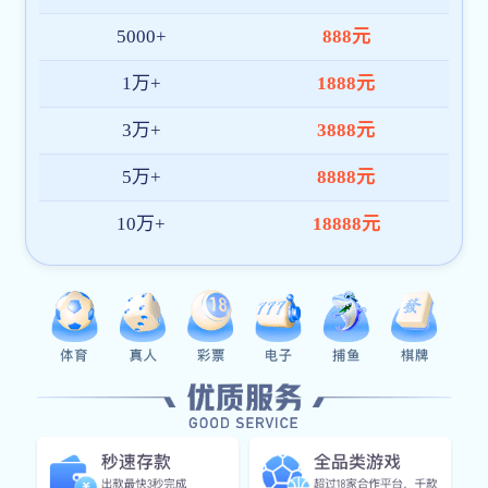
通信防护
通过CDN调度与连接限流策略，增强网络传输安全性与稳定
性。
异常监控
实时分析行为模式，提前识别潜在异常与突发风险。
行为审计
全链路记录操作日志，确保关键行为具备溯源与复盘能力。