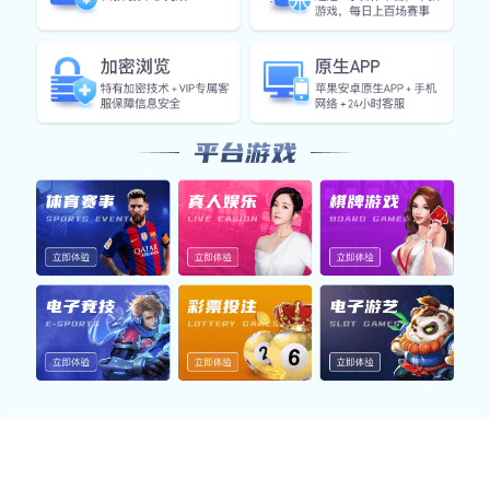
然而目前球队在这一环节显得相对乏力，多次错失良
机，这直接导致了比赛中得分效率低下。他强调，加
强这一环节不仅需要技术的提升，更需要全体队员在
心理上的自信心和果断性。
此外，他还提到进攻三区需要更多变化和灵活性。通
过多样化的战术配合，可以有效撕裂对方防线，从而
为射门创造空间。这种策略不仅能够增加进攻威胁，
还可以提高球队整体竞争力。
3、提升侵略性的必要性
卡塞米罗进一步指出，目前球队在进攻端表现出来的
侵略性不足，这是一个亟待解决的问题。尤其是在面
对强敌时，如果无法展现足够的攻击欲望，很容易被