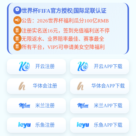
手机App
网页版
卡塞米罗强调缺阵非输球借口强调
球队进攻三区需提升侵略性
2026-06-07 13:33
11 次阅读
首页
/
体育资讯
在最近的一场比赛中，卡塞米罗因伤缺阵，球队最终