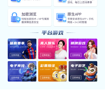
一。作为一名经历过多次交易与更换球队的球员，他
在心理上承受着巨大的压力。这种压力不仅来自于外
界对他的期待，更来自于他自身对复苏职业生涯的渴
望。当这种内心焦虑无法得到缓解时，自然会影响到
他的场上发挥。
其次，对于宁波男篮整体战术体系的不适应也是造成
其表现失常的一大因素。在加入球队之初，教练组希
望利用贝兹利灵活多变的位置特点来增强进攻，但随
着比赛进行，这种设想并未能如愿实现。贝兹利未能
很好地融入团队配合，有时候甚至显得孤立无援，对
此他自己也感到困惑和沮丧。
再者，从身体状况来看，虽然贝兹利具备良好的身体
素质，但频繁比赛带来的疲劳感让他的竞技状态难以