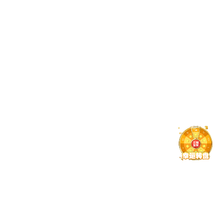
这种紧迫感有助于激励其他队员奋发向上，为争取更
多上场时间而努力训练，从而提升整体实力。
最后，该事件也促使管理层重新审视外援引进政策。
在未来，他们可能会更加注重外援的人际适应能力以
及心理素质，而不仅仅是单纯依赖技术数据来评估球
员。这对于构建更加合理有效的外援体系，将起到积
极作用。
4、贝兹利个人未来发展
对于贝兹利本人来说，被宁波男篮裁掉并不是终点，
而是一个新的开始。他可以选择前往其他联赛继续追
求自己的篮球梦想，例如加盟韩国联赛就是一个不错
的发展方向。韩国联赛近年来吸引了不少优秀外援，